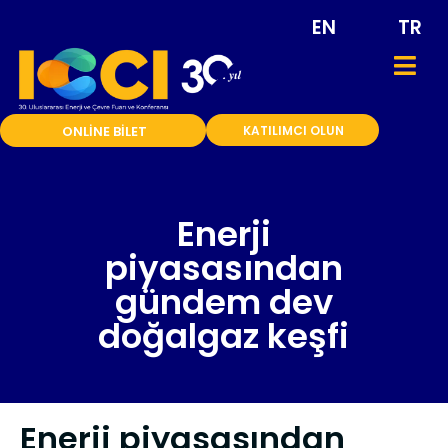
EN
TR
ONLİNE BİLET
KATILIMCI OLUN
Enerji
piyasasından
gündem dev
doğalgaz keşfi
Enerji piyasasından