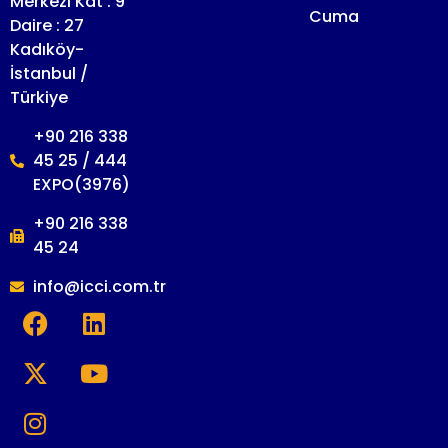
Merkezi Kat : 9
Cuma
Daire : 27
Kadıköy-
İstanbul /
Türkiye
+90 216 338
45 25 / 444
EXPO(3976)
+90 216 338
45 24
info@icci.com.tr