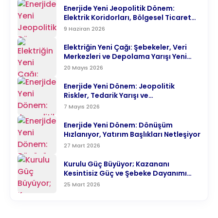
Enerjide Yeni Jeopolitik Dönem:
Elektrik Koridorları, Bölgesel Ticaret
ve Türkiye’nin Enerji Merkezi Hedefi
9 Haziran 2026
Elektriğin Yeni Çağı: Şebekeler, Veri
Merkezleri ve Depolama Yarışı Yeni
Enerji Denklemine Yön Veriyor
20 Mayıs 2026
Enerjide Yeni Dönem: Jeopolitik
Riskler, Tedarik Yarışı ve
Karbonsuzlaşma Aynı Anda Hızlanıyor
7 Mayıs 2026
Enerjide Yeni Dönem: Dönüşüm
Hızlanıyor, Yatırım Başlıkları Netleşiyor
27 Mart 2026
Kurulu Güç Büyüyor; Kazananı
Kesintisiz Güç ve Şebeke Dayanımı
Belirliyor
25 Mart 2026