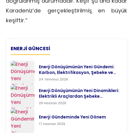
doğrulanmış durumdadır. Keşif şu ana kadar
Karadeniz’de gerçekleştirilmiş̧ en büyük
keşiftir.”
ENERJI GÜNCESI
Enerji Dönüşümünün Yeni Gündemi:
Karbon, Elektrifikasyon, Şebeke ve
Teknoloji
24 Temmuz 2026
Enerji Dönüşümünün Yeni Dinamikleri:
Elektrikli Araçlardan Şebeke
Modernizasyonuna
29 Haziran 2026
Enerji Gündeminde Yeni Dönem
17 Haziran 2026