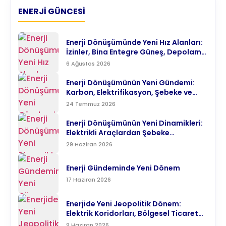
ENERJI GÜNCESI
Enerji Dönüşümünde Yeni Hız Alanları:
İzinler, Bina Entegre Güneş, Depolama
ve Elektrifikasyon
6 Ağustos 2026
Enerji Dönüşümünün Yeni Gündemi:
Karbon, Elektrifikasyon, Şebeke ve
Teknoloji
24 Temmuz 2026
Enerji Dönüşümünün Yeni Dinamikleri:
Elektrikli Araçlardan Şebeke
Modernizasyonuna
29 Haziran 2026
Enerji Gündeminde Yeni Dönem
17 Haziran 2026
Enerjide Yeni Jeopolitik Dönem:
Elektrik Koridorları, Bölgesel Ticaret
ve Türkiye’nin Enerji Merkezi Hedefi
9 Haziran 2026