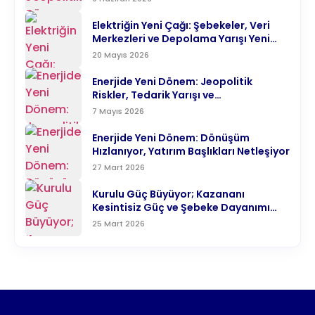
Elektriğin Yeni Çağı: Şebekeler, Veri
Merkezleri ve Depolama Yarışı Yeni
Enerji Denklemine Yön Veriyor
20 Mayıs 2026
Enerjide Yeni Dönem: Jeopolitik
Riskler, Tedarik Yarışı ve
Karbonsuzlaşma Aynı Anda Hızlanıyor
7 Mayıs 2026
Enerjide Yeni Dönem: Dönüşüm
Hızlanıyor, Yatırım Başlıkları Netleşiyor
27 Mart 2026
Kurulu Güç Büyüyor; Kazananı
Kesintisiz Güç ve Şebeke Dayanımı
Belirliyor
25 Mart 2026