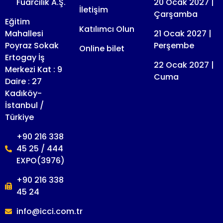
Fuarcılık A.Ş.
20 Ocak 2027 |
İletişim
Çarşamba
Eğitim
Katılımcı Olun
Mahallesi
21 Ocak 2027 |
Poyraz Sokak
Perşembe
Online bilet
Ertogay İş
22 Ocak 2027 |
Merkezi Kat : 9
Cuma
Daire : 27
Kadıköy-
İstanbul /
Türkiye
+90 216 338
45 25 / 444
EXPO(3976)
+90 216 338
45 24
info@icci.com.tr