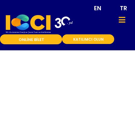
EN
TR
ONLİNE BİLET
KATILIMCI OLUN
ICCI 2022
KONFERANS
PROGRAMI