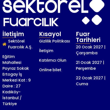
İletişim
Kısayol
Fuar
Tarihleri
Sektörel
Gizlilik Politikası
Fuarcılık A.Ş.
20 Ocak 2027 |
İletişim
Çarşamba
Eğitim
Katılımcı Olun
Mahallesi
21 Ocak 2027 |
Poyraz Sokak
Perşembe
Online bilet
Ertogay İş
22 Ocak 2027 |
Merkezi Kat : 9
Cuma
Daire : 27
Kadıköy-
İstanbul /
Türkiye