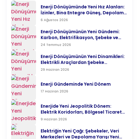
Enerji Dönüşümünde Yeni Hız Alanları:
İzinler, Bina Entegre Güneş, Depolama
ve Elektrifikasyon
6 Ağustos 2026
Enerji Dönüşümünün Yeni Gündemi:
Karbon, Elektrifikasyon, Şebeke ve
Teknoloji
24 Temmuz 2026
Enerji Dönüşümünün Yeni Dinamikleri:
Elektrikli Araçlardan Şebeke
Modernizasyonuna
29 Haziran 2026
Enerji Gündeminde Yeni Dönem
17 Haziran 2026
Enerjide Yeni Jeopolitik Dönem:
Elektrik Koridorları, Bölgesel Ticaret
ve Türkiye’nin Enerji Merkezi Hedefi
9 Haziran 2026
Elektriğin Yeni Çağı: Şebekeler, Veri
Merkezleri ve Depolama Yarışı Yeni