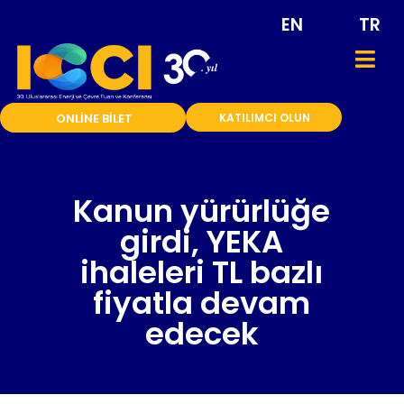
EN
TR
ONLİNE BİLET
KATILIMCI OLUN
Kanun yürürlüğe
girdi, YEKA
ihaleleri TL bazlı
fiyatla devam
edecek