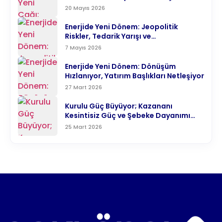
Enerji Denklemine Yön Veriyor
20 Mayıs 2026
Enerjide Yeni Dönem: Jeopolitik
Riskler, Tedarik Yarışı ve
Karbonsuzlaşma Aynı Anda Hızlanıyor
7 Mayıs 2026
Enerjide Yeni Dönem: Dönüşüm
Hızlanıyor, Yatırım Başlıkları Netleşiyor
27 Mart 2026
Kurulu Güç Büyüyor; Kazananı
Kesintisiz Güç ve Şebeke Dayanımı
Belirliyor
25 Mart 2026